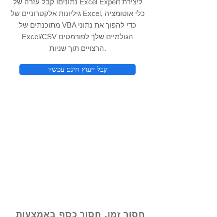
נתונים! קבל עזרה של Excel Expert ליצירת
גיליונות אלקטרוניים של Excel, כלי אוטומציה
מתוכנתים של VBA כדי להפוך את נתוני
Excel/CSV הגולמיים שלך לפורמטים
הרצויים תוך שניות.
קבל ייעוץ חינם עכשיו
© 2021 על ידי - www.excelhelp.org
חסוך זמן, חסוך כסף באמצעות