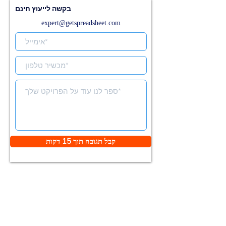
בקשה לייעוץ חינם
expert@getspreadsheet.com
קבל תגובה תוך 15 דקות