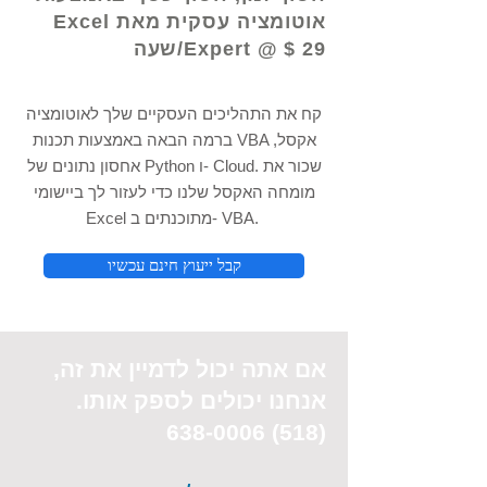
אוטומציה עסקית מאת Excel
Expert @ $ 29/שעה
קח את התהליכים העסקיים שלך לאוטומציה
ברמה הבאה באמצעות תכנות VBA אקסל,
אחסון נתונים של Python ו- Cloud. שכור את
מומחה האקסל שלנו כדי לעזור לך ביישומי
Excel מתוכנתים ב- VBA.
קבל ייעוץ חינם עכשיו
אם אתה יכול
לדמיין את
זה,
אנחנו יכולים לספק אותו.
(518) 638-0006