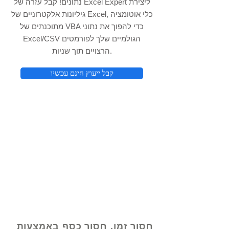
נתונים! קבל עזרה של Excel Expert ליצירת
גיליונות אלקטרוניים של Excel, כלי אוטומציה
מתוכנתים של VBA כדי להפוך את נתוני
Excel/CSV הגולמיים שלך לפורמטים
הרצויים תוך שניות.
קבל ייעוץ חינם עכשיו
© 2021 על ידי - www.excelhelp.org
חסוך זמן, חסוך כסף באמצעות