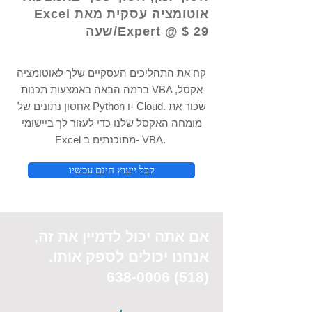
אוטומציה עסקית מאת Excel
Expert @ $ 29/שעה
קח את התהליכים העסקיים שלך לאוטומציה
ברמה הבאה באמצעות תכנות VBA אקסל,
אחסון נתונים של Python ו- Cloud. שכור את
מומחה האקסל שלנו כדי לעזור לך ביישומי
Excel מתוכנתים ב- VBA.
קבל ייעוץ חינם עכשיו
אם אתה יכול
לדמיין את
זה,
אנחנו יכולים לספק אותו.
(518) 638-0006