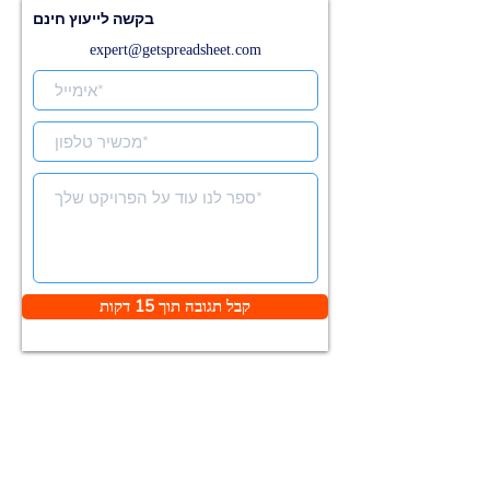
בקשה לייעוץ חינם
expert@getspreadsheet.com
קבל תגובה תוך 15 דקות