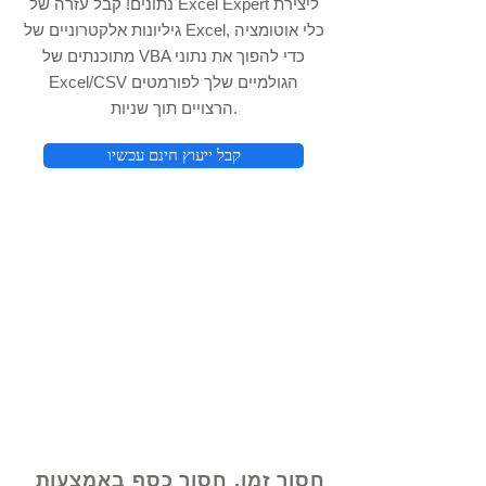
נתונים! קבל עזרה של Excel Expert ליצירת
גיליונות אלקטרוניים של Excel, כלי אוטומציה
מתוכנתים של VBA כדי להפוך את נתוני
Excel/CSV הגולמיים שלך לפורמטים
הרצויים תוך שניות.
קבל ייעוץ חינם עכשיו
© 2021 על ידי - www.excelhelp.org
חסוך זמן, חסוך כסף באמצעות