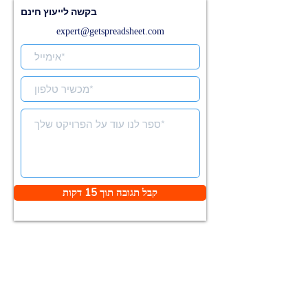
בקשה לייעוץ חינם
expert@getspreadsheet.com
קבל תגובה תוך 15 דקות