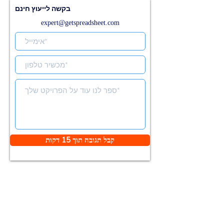
בקשה לייעוץ חינם
expert@getspreadsheet.com
קבל תגובה תוך 15 דקות