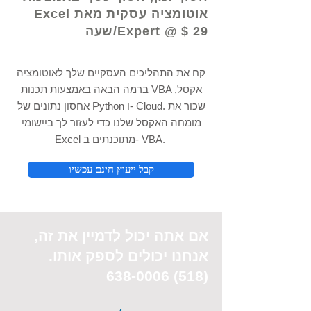
אוטומציה עסקית מאת Excel
Expert @ $ 29/שעה
קח את התהליכים העסקיים שלך לאוטומציה
ברמה הבאה באמצעות תכנות VBA אקסל,
אחסון נתונים של Python ו- Cloud. שכור את
מומחה האקסל שלנו כדי לעזור לך ביישומי
Excel מתוכנתים ב- VBA.
קבל ייעוץ חינם עכשיו
אם אתה יכול
לדמיין את
זה,
אנחנו יכולים לספק אותו.
(518) 638-0006