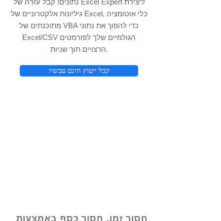
נתונים! קבל עזרה של Excel Expert ליצירת
גיליונות אלקטרוניים של Excel, כלי אוטומציה
מתוכנתים של VBA כדי להפוך את נתוני
Excel/CSV הגולמיים שלך לפורמטים
הרצויים תוך שניות.
קבל ייעוץ חינם עכשיו
© 2021 על ידי - www.excelhelp.org
חסוך זמן, חסוך כסף באמצעות