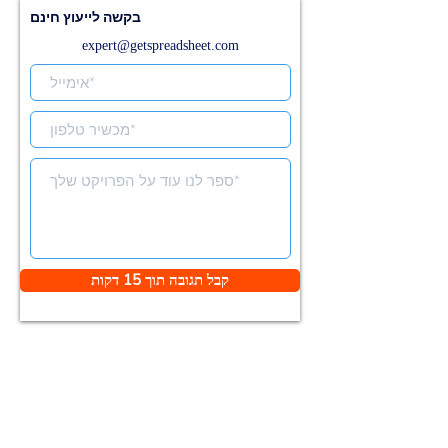
בקשה לייעוץ חינם
expert@getspreadsheet.com
קבל תגובה תוך 15 דקות