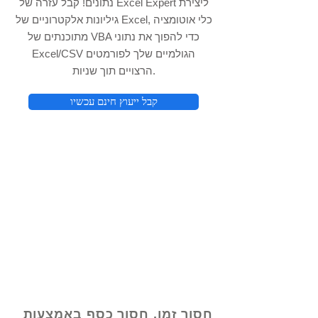
נתונים! קבל עזרה של Excel Expert ליצירת
גיליונות אלקטרוניים של Excel, כלי אוטומציה
מתוכנתים של VBA כדי להפוך את נתוני
Excel/CSV הגולמיים שלך לפורמטים
הרצויים תוך שניות.
קבל ייעוץ חינם עכשיו
© 2021 על ידי - www.excelhelp.org
חסוך זמן, חסוך כסף באמצעות