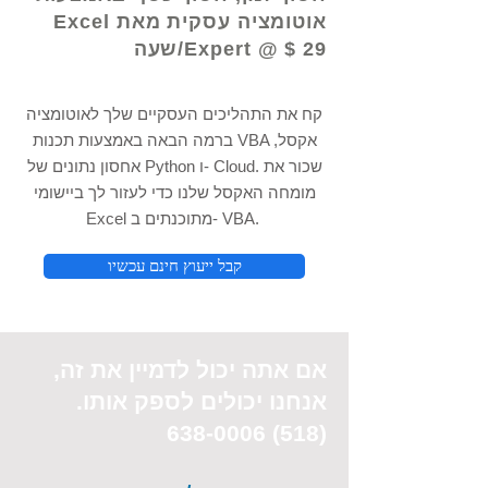
אוטומציה עסקית מאת Excel
Expert @ $ 29/שעה
קח את התהליכים העסקיים שלך לאוטומציה
ברמה הבאה באמצעות תכנות VBA אקסל,
אחסון נתונים של Python ו- Cloud. שכור את
מומחה האקסל שלנו כדי לעזור לך ביישומי
Excel מתוכנתים ב- VBA.
קבל ייעוץ חינם עכשיו
אם אתה יכול
לדמיין את
זה,
אנחנו יכולים לספק אותו.
(518) 638-0006