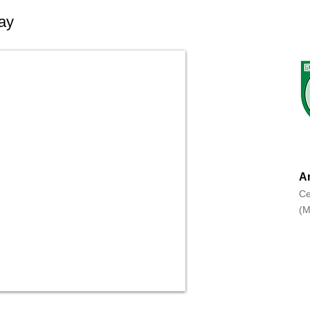
ay
An
Ce
(M