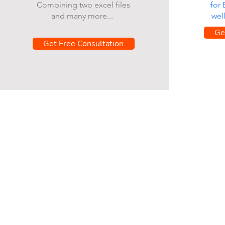
Combining two excel files
for
and many more...
wel
Ge
Get Free Consultation