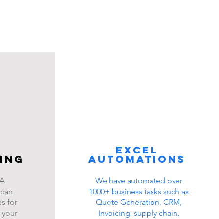
Excel
ing
automations
BA
We have automated over
 can
1000+ business tasks such as
s for
Quote Generation, CRM,
 your
Invoicing, supply chain,