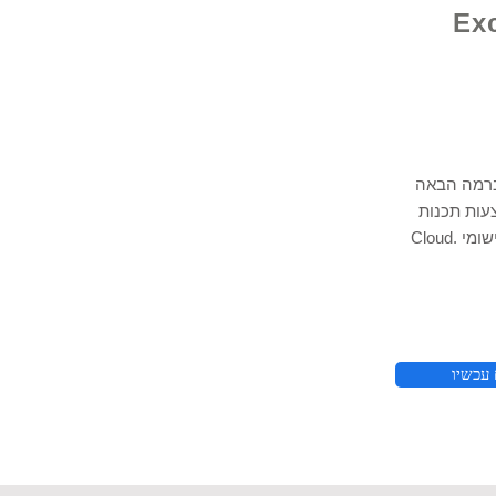
קית מאת Excel
ברמה הבאה
VB אקסל, אחסון נתונים של Python ו-
Cloud. שכור את מומחה האקסל שלנו כדי לעזור לך ביישומי
© 2021 על ידי - 
 עכשיו