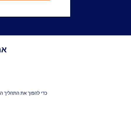
Get a Response in 15 Minutes
את