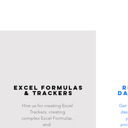
Excel FOrmulas
R
& Trackers
d
Hire us for creating Excel
Get 
Trackers, creating
das
complex Excel Formulas,
y
and
pro