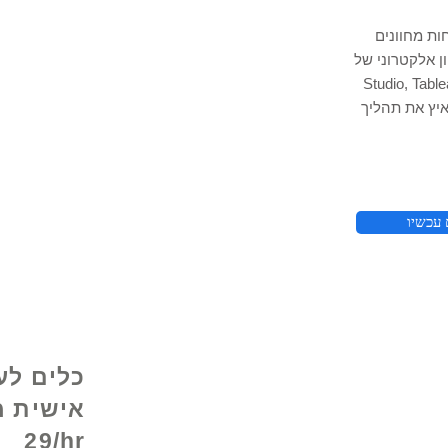
ות מחוונים
 Excel, ב- Google Data
Studi ו- Power BI כדי לעקוב אחר תובנות הנתונים
איץ את תהליך
© 2021 על ידי - 
 עכשיו
כלים לע
29/hr