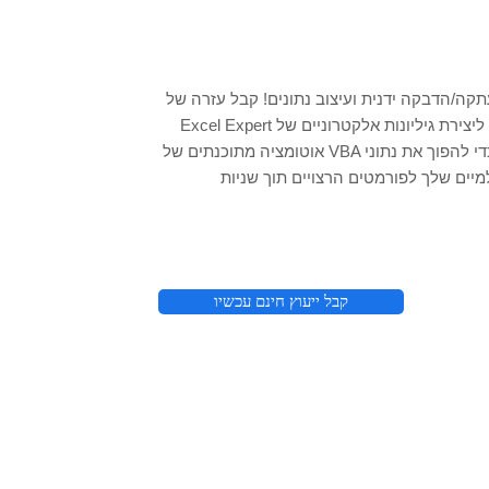
קה/הדבקה ידנית ועיצוב נתונים! קבל עזרה של
Excel Expert ליצירת גיליונות אלקטרוניים של Excel, כלי
אוטומציה מתוכנתים של VBA כדי להפוך את נתוני Excel/CSV
קבל ייעוץ חינם עכשיו