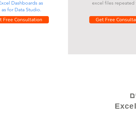
 Excel Dashboards as
excel files repeated 
l as for Data Studio.
t Free Consultation
Get Free Consulta
ם
Excel E @