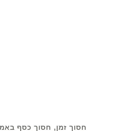
© 2021 על ידי - www.excelhelp.org
חסוך זמן, חסוך כסף באמ