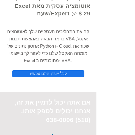
אוטומציה עסקית מאת Excel
Expert @ $ 29/שעה
קח את התהליכים העסקיים שלך לאוטומציה
ברמה הבאה באמצעות תכנות VBA אקסל,
אחסון נתונים של Python ו- Cloud. שכור את
מומחה האקסל שלנו כדי לעזור לך ביישומי
Excel מתוכנתים ב- VBA.
קבל ייעוץ חינם עכשיו
אם אתה יכול
לדמיין את
זה,
אנחנו יכולים לספק אותו.
(518) 638-0006