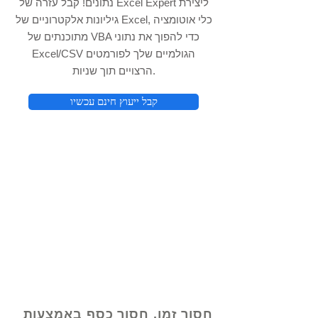
נתונים! קבל עזרה של Excel Expert ליצירת
גיליונות אלקטרוניים של Excel, כלי אוטומציה
מתוכנתים של VBA כדי להפוך את נתוני
Excel/CSV הגולמיים שלך לפורמטים
הרצויים תוך שניות.
קבל ייעוץ חינם עכשיו
© 2021 על ידי - www.excelhelp.org
חסוך זמן, חסוך כסף באמצעות