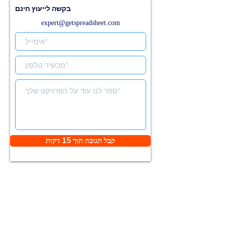
בקשה לייעוץ חינם
expert@getspreadsheet.com
קבל תגובה תוך 15 דקות