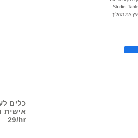
Stu ו- Power BI כדי לעקוב אחר תובנות הנתונים
יץ את תהליך
© 2021 על ידי - 
כלים לע
29/hr