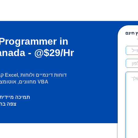
 חינם
 Programmer in
anada - @$29/Hr
קבל
מחוונים, אוטומציה של תהליכים ותכנות VBA
תמיכה מיידית
צפה בה