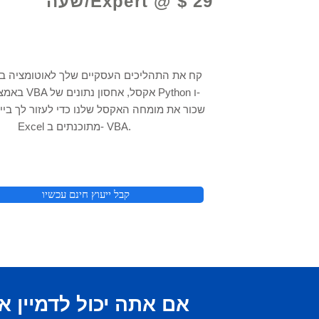
Expert @ $ 29/שעה
קח את התהליכים העסקיים שלך לאוטומציה 
באמצעות תכנות VBA
Excel מתוכנתים ב- VBA.
קבל ייעוץ חינם עכשיו
אם אתה יכול
לדמיין א