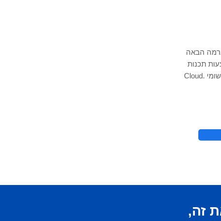
ברמה הבאה
 אקסל, אחסון נתונים של Python ו-
Cloud. שכור את מומחה האקסל שלנו כדי לעזור לך ביישומי
© 2021 על ידי - 
ת
זה,