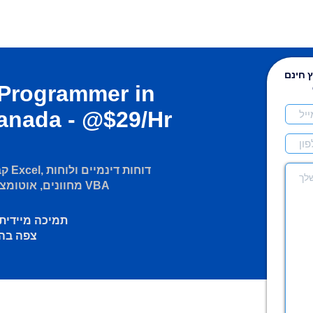
 חינם
 Programmer in
Canada - @$29/Hr
קבל
מחוונים, אוטומציה של תהליכים ותכנות VBA
תמיכה מיידית
צפה בה