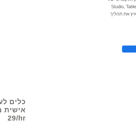
Stu ו- Power BI כדי לעקוב אחר תובנות הנתונים
יץ את תהליך
© 2021 על ידי - 
כלים לע
29/hr