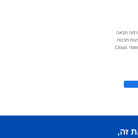
ברמה הבאה
 אקסל, אחסון נתונים של Python ו-
Cloud. שכור את מומחה האקסל שלנו כדי לעזור לך ביישומי
© 2021 על ידי - 
ת
זה,