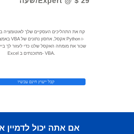
Expert @ $ 29/שעה
קח את התהליכים העסקיים שלך לאוטומציה 
באמצעות תכנות VBA
Excel מתוכנתים ב- VBA.
קבל ייעוץ חינם עכשיו
אם אתה יכול
לדמיין א